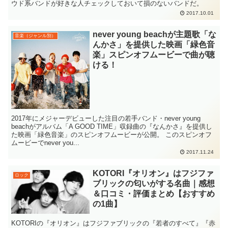
ウド系バンドが好きな人チェックしておいて損のないバンドだ。
2017.10.01
never young beachが主題歌「な
音楽（ジャンル別）
んかさ」を提供した映画「緑色音
楽」スピンオフムービーで曲が聴
ける！
2017年にメジャーデビューした注目の若手バンド・never young
beachがアルバム「A GOOD TIME」収録曲の『なんかさ』を提供し
た映画「緑色音楽」のスピンオフムービーが公開。 このスピンオフ
ムービーでnever you...
2017.11.24
KOTORI『オリオン』はフジファ
ロック
ブリックの匂いがする名曲｜感想
＆口コミ・評価まとめ【おすすめ
の1曲】
KOTORIの『オリオン』はフジファブリックの『若者のすべて』『赤