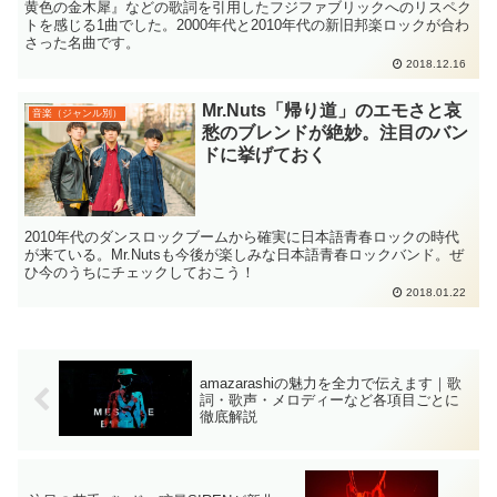
黄色の金木犀』などの歌詞を引用したフジファブリックへのリスペク
トを感じる1曲でした。2000年代と2010年代の新旧邦楽ロックが合わ
さった名曲です。
2018.12.16
Mr.Nuts「帰り道」のエモさと哀
音楽（ジャンル別）
愁のブレンドが絶妙。注目のバン
ドに挙げておく
2010年代のダンスロックブームから確実に日本語青春ロックの時代
が来ている。Mr.Nutsも今後が楽しみな日本語青春ロックバンド。ぜ
ひ今のうちにチェックしておこう！
2018.01.22
amazarashiの魅力を全力で伝えます｜歌
詞・歌声・メロディーなど各項目ごとに
徹底解説