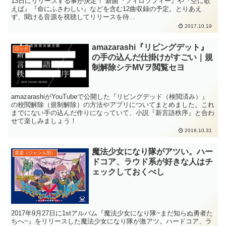
13日にリリースする事が決定！ 新曲『フィロソフィー』や『空に歌
えば』『命にふさわしい』などを含む12曲収録の予定。とりあえ
ず、聞ける音源を視聴してリリースを待...
2017.10.19
amazarashi『リビングデット』
ロック
の手の込んだ仕掛けがすごい｜規
制解除シテMVヲ閲覧セヨ
amazarashiがYouTubeで公開した『リビングデッド（検閲済み）』
の校閲解除（規制解除）の方法やアプリについてまとめました。これ
までにない手の込んだ作りになっていて、小説『新言語秩序』と合わ
せて楽しみましょう！
2018.10.31
魔法少女になり隊がアツい。ハー
音楽（ジャンル別）
ドコア、ラウド系が好きな人はチ
ェックしておくべし
2017年9月27日に1stアルバム『魔法少女になり隊~まだ知らぬ勇者た
ちへ~』をリリースした魔法少女になり隊が激アツ。ハードコア、ラ