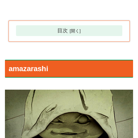
目次
amazarashi