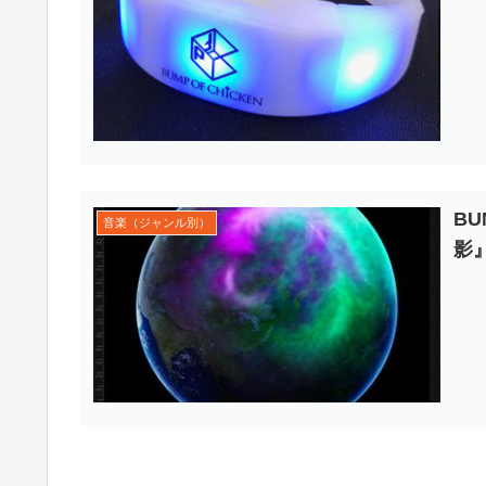
BU
音楽（ジャンル別）
影