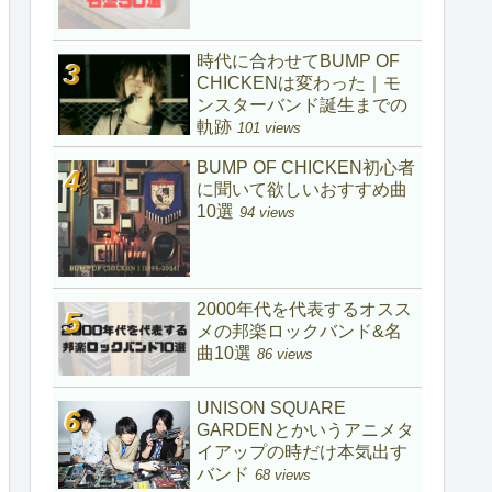
時代に合わせてBUMP OF
CHICKENは変わった｜モ
ンスターバンド誕生までの
軌跡
101 views
BUMP OF CHICKEN初心者
に聞いて欲しいおすすめ曲
10選
94 views
2000年代を代表するオスス
メの邦楽ロックバンド&名
曲10選
86 views
UNISON SQUARE
GARDENとかいうアニメタ
イアップの時だけ本気出す
バンド
68 views