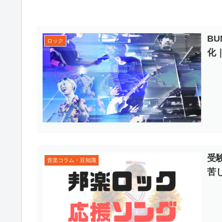
BU
ロック
化
受
音楽コラム・豆知識
苦