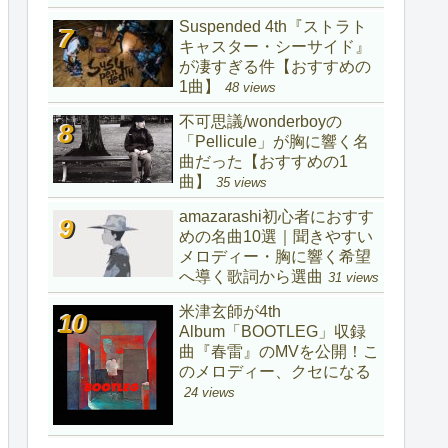
Suspended 4th『ストラト
キャスター・シーサイド』
が凄すぎる件【おすすめの
1曲】
48 views
不可思議/wonderboyの
「Pellicule」が胸に響く名
曲だった【おすすめの1
曲】
35 views
amazarashi初心者におすす
めの名曲10選｜聞きやすい
メロディー・胸に響く希望
へ導く歌詞から選曲
31 views
米津玄師が4th
Album「BOOTLEG」収録
曲『春雷』のMVを公開！こ
のメロディー、クセになる
24 views