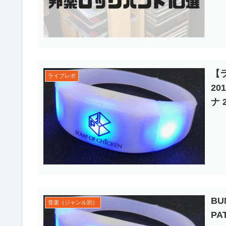
【ラ
ライブレポ
20
ナ
BU
音楽（ジャンル別）
P