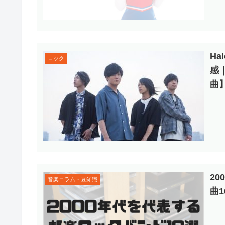
H
ロック
感
曲
2
音楽コラム・豆知識
曲1