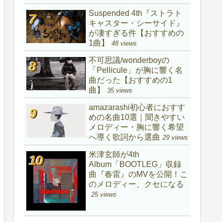
Suspended 4th『ストラト
キャスター・シーサイド』
が凄すぎる件【おすすめの
1曲】
48 views
不可思議/wonderboyの
「Pellicule」が胸に響く名
曲だった【おすすめの1
曲】
35 views
amazarashi初心者におすす
めの名曲10選｜聞きやすい
メロディー・胸に響く希望
へ導く歌詞から選曲
29 views
米津玄師が4th
Album「BOOTLEG」収録
曲『春雷』のMVを公開！こ
のメロディー、クセになる
25 views