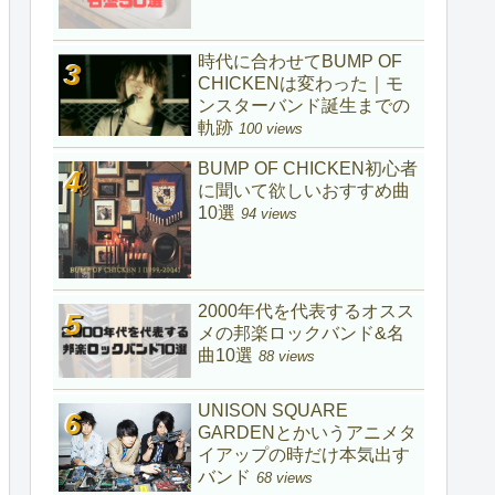
時代に合わせてBUMP OF
CHICKENは変わった｜モ
ンスターバンド誕生までの
軌跡
100 views
BUMP OF CHICKEN初心者
に聞いて欲しいおすすめ曲
10選
94 views
2000年代を代表するオスス
メの邦楽ロックバンド&名
曲10選
88 views
UNISON SQUARE
GARDENとかいうアニメタ
イアップの時だけ本気出す
バンド
68 views