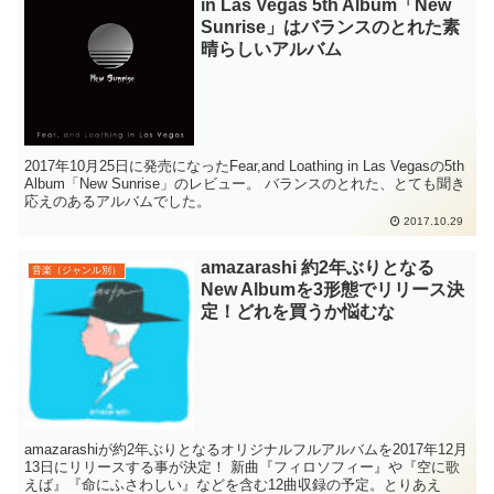
in Las Vegas 5th Album「New
Sunrise」はバランスのとれた素
晴らしいアルバム
2017年10月25日に発売になったFear,and Loathing in Las Vegasの5th
Album「New Sunrise」のレビュー。 バランスのとれた、とても聞き
応えのあるアルバムでした。
2017.10.29
amazarashi 約2年ぶりとなる
音楽（ジャンル別）
New Albumを3形態でリリース決
定！どれを買うか悩むな
amazarashiが約2年ぶりとなるオリジナルフルアルバムを2017年12月
13日にリリースする事が決定！ 新曲『フィロソフィー』や『空に歌
えば』『命にふさわしい』などを含む12曲収録の予定。とりあえ