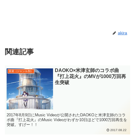
akira
関連記事
DAOKO×米津玄師のコラボ曲
音楽（ジャンル別）
『打上花火』のMVが1000万回再
生突破
2017年8月9日にMusic Videoが公開されたDAOKOと米津玄師のコラ
ボ曲『打上花火』のMusic Videoがわずか10日ほどで1000万回再生を
突破。すげー！！
2017.08.22