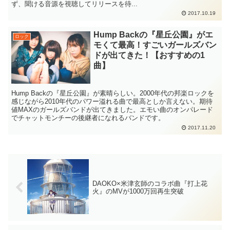
ず、聞ける音源を視聴してリリースを待...
2017.10.19
Hump Backの『星丘公園』がエ
ロック
モくて最高！すごいガールズバン
ドが出てきた！【おすすめの1
曲】
Hump Backの『星丘公園』が素晴らしい。2000年代の邦楽ロックを
感じながら2010年代のパワー溢れる曲で最高としか言えない。期待
値MAXのガールズバンドが出てきました。エモい曲のオンパレード
でチャットモンチーの後継者になれるバンドです。
2017.11.20
DAOKO×米津玄師のコラボ曲『打上花
火』のMVが1000万回再生突破