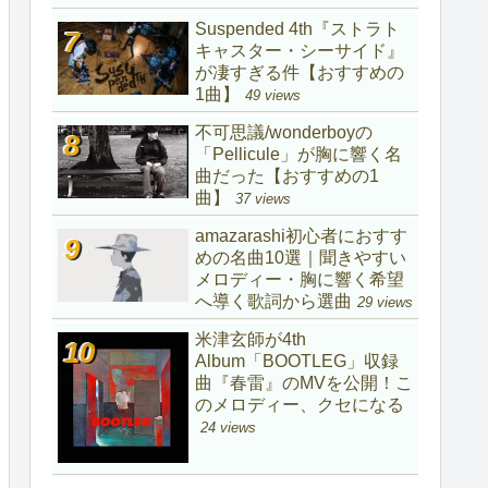
Suspended 4th『ストラト
キャスター・シーサイド』
が凄すぎる件【おすすめの
1曲】
49 views
不可思議/wonderboyの
「Pellicule」が胸に響く名
曲だった【おすすめの1
曲】
37 views
amazarashi初心者におすす
めの名曲10選｜聞きやすい
メロディー・胸に響く希望
へ導く歌詞から選曲
29 views
米津玄師が4th
Album「BOOTLEG」収録
曲『春雷』のMVを公開！こ
のメロディー、クセになる
24 views