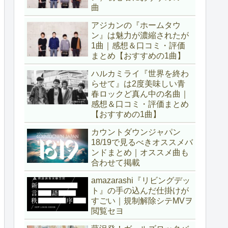
曲
アジカンの『ホームタウ
ン』は魅力が濃縮されたが
1曲｜感想＆口コミ・評価
まとめ【おすすめの1曲】
ハルカミライ『世界を終わ
らせて』は2度美味しい青
春ロックど真ん中の名曲｜
感想＆口コミ・評価まとめ
【おすすめの1曲】
カウントダウンジャパン
18/19で見るべきオススメバ
ンドまとめ｜オススメ曲も
合わせて掲載
amazarashi『リビングデッ
ト』の手の込んだ仕掛けが
すごい｜規制解除シテMVヲ
閲覧セヨ