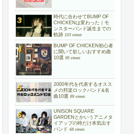
時代に合わせてBUMP OF
CHICKENは変わった｜モ
ンスターバンド誕生までの
軌跡
103 views
BUMP OF CHICKEN初心者
に聞いて欲しいおすすめ曲
10選
95 views
2000年代を代表するオスス
メの邦楽ロックバンド&名
曲10選
89 views
UNISON SQUARE
GARDENとかいうアニメタ
イアップの時だけ本気出す
バンド
68 views