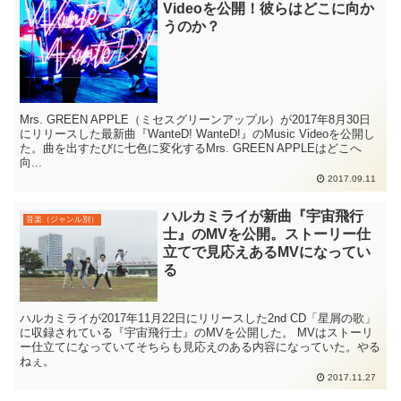
Videoを公開！彼らはどこに向か
うのか？
Mrs. GREEN APPLE（ミセスグリーンアップル）が2017年8月30日
にリリースした最新曲『WanteD! WanteD!』のMusic Videoを公開し
た。曲を出すたびに七色に変化するMrs. GREEN APPLEはどこへ
向...
2017.09.11
ハルカミライが新曲『宇宙飛行
音楽（ジャンル別）
士』のMVを公開。ストーリー仕
立てで見応えあるMVになってい
る
ハルカミライが2017年11月22日にリリースした2nd CD「星屑の歌」
に収録されている『宇宙飛行士』のMVを公開した。 MVはストーリ
ー仕立てになっていてそちらも見応えのある内容になっていた。やる
ねぇ。
2017.11.27