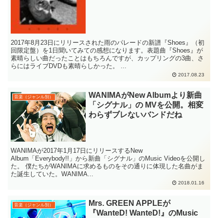
2017年8月23日にリリースされた雨のパレードの新譜『Shoes』（初
回限定盤）を1日聞いてみての感想になります。表題曲『Shoes』が
素晴らしい曲だったことはもちろんですが、カップリングの3曲、さ
らにはライブDVDも素晴らしかった。 ...
2017.08.23
WANIMAがNew Albumより新曲
音楽（ジャンル別）
「シグナル」の MVを公開。相変
わらずブレないバンドだね
WANIMAが2017年1月17日にリリースするNew
Album「Everybody!!」から新曲「シグナル」のMusic Videoを公開し
た。 僕たちがWANIMAに求めるものをその通りに体現した名曲がま
た誕生していた。WANIMA...
2018.01.16
Mrs. GREEN APPLEが
音楽（ジャンル別）
『WanteD! WanteD!』のMusic