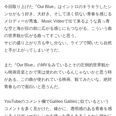
今回取り上げた『Our Blue』はイントロのキラキラしたシ
ンセがもう好き。大好き。そして淡く切ない青春を感じる
メロディーが秀逸。Music Videoで出て来るような真っ青
な空と海が目の前に広がる感じにもつながる。こういう曲
の世界観が広がる曲ってすごいと思う。
サビの盛り上がり方も申し分ない。ライブで聞いたら自然
と手が上がってしまいそうだ。
また『Our Blue』のMVをみているとその圧倒的世界観か
ら映画音楽とかで実は使われているんじゃないかと思う時
がある。この曲が使われている映画、観てみたいな。絶対
青春もので面白いと思うんだ。
YouTubeのコメント欄でGalileo Galileiに似ているという
コメントを多く見かけた。確かに、透明感のある青春を感
じるメロディーやシンセを使った曲もあることから確かに