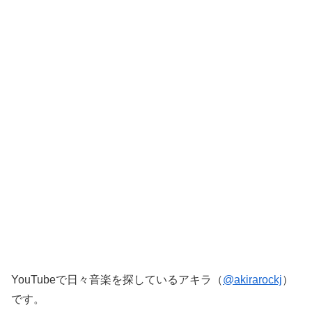
YouTubeで日々音楽を探しているアキラ（
@akirarockj
）
です。