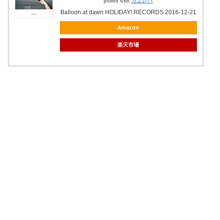
posted with
カエレバ
Balloon at dawn HOLIDAY! RECORDS 2016-12-21
Amazon
楽天市場