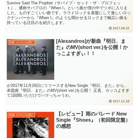
Survive Said The Prophet（サバイブ・セッド・ザ・プロフェッ
ト）、通称サバプロの『When I』という曲が僕の中でツボに入りま
した。ものすごくいい曲です。ラウドロックを基盤にして激しいロッ
クナンバーから『When I』のような聞かせるロックまで幅広い曲を
持っている注目のを紹介します。
2017.09.22
[Alexandros]が新曲『明日、ま
音楽（ジャンル別）
た』のMV(short ver.)を公開！か
っこよすぎぃ！！
が2017年11月29日にリリースするNew Single『明日、また』から、
表題曲『明日、また』のMV(short ver.)を公開！ 正直、カッコよすぎ
て1回聞いただけでハマっちゃうわ。
2017.11.16
【レビュー】雨のパレード New
音楽（ジャンル別）
Single『Shoes』（初回限定盤）
の感想