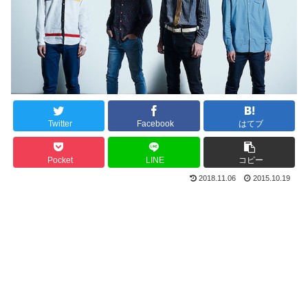
Twitter
Facebook
はてブ
Pocket
LINE
コピー
2018.11.06
2015.10.19