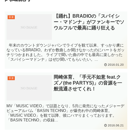
【踊れ】BRADIOの「スパイシ
音楽
ー・マドンナ」がファンキーでソ
ウルフルで最高に踊り狂える
年末のカウントダウンジャパンでライブを観て以来、すっかり虜に
なっているBRADIO。わずか数曲しか聞けなかったのにハートをガッ
チリつかまれました。 ライブで聞いた曲の中でも最高に楽しかった
「スパイシーマドンナ」はぜひ聞いてもらいたい。...
2016.01.20
岡崎体育、「手元不如意 feat.ク
音楽
ズノ(the PARTYS)」の音源を一
般流通させてくれ！
MV「MUSIC VIDEO」で話題となり、5月に発売になったメジャーデ
ビューアルバム「BASIN TECHNO」が爆売れ中の岡崎体育。
「MUSIC VIDEO」を観て以降、彼にハマりまくっております。
「BASIN TECHNO」の収録...
2016.06.21