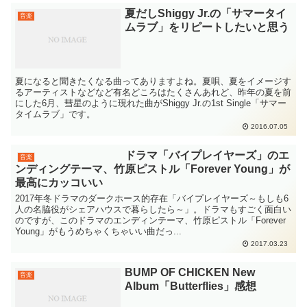
夏だしShiggy Jr.の「サマータイ
音楽
ムラブ」をリピートしたいと思う
夏になると聞きたくなる曲ってありますよね。夏唄、夏をイメージす
るアーティストなどなど有名どころはたくさんあれど、昨年の夏を前
にした6月、彗星のように現れた曲がShiggy Jr.の1st Single「サマー
タイムラブ」です。
2016.07.05
ドラマ「バイプレイヤーズ」のエ
音楽
ンディングテーマ、竹原ピストル「Forever Young」が
最高にカッコいい
2017年冬ドラマのダークホース的存在「バイプレイヤーズ～もしも6
人の名脇役がシェアハウスで暮らしたら～」。ドラマもすごく面白い
のですが、このドラマのエンディンテーマ、竹原ピストル「Forever
Young」がもうめちゃくちゃいい曲だっ...
2017.03.23
BUMP OF CHICKEN New
音楽
Album「Butterflies」感想