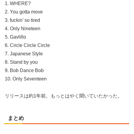
1. WHERE?
2. You gotta move
3. fuckin’ so tired
4. Only Nineteen
5. Gavlillo
6. Circle Circle Circle
7. Japanese Style
8. Stand by you
9. Bob Dance Bob
10. Only Seventeen
リリースは約1年前。もっとはやく聞いていたかった。
まとめ