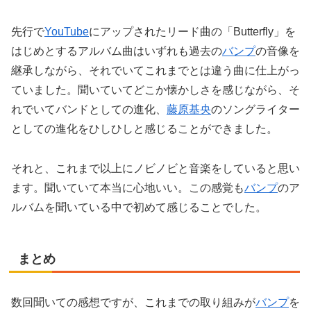
先行で
YouTube
にアップされたリード曲の「Butterfly」を
はじめとするアルバム曲はいずれも過去の
バンプ
の音像を
継承しながら、それでいてこれまでとは違う曲に仕上がっ
ていました。聞いていてどこか懐かしさを感じながら、そ
れでいてバンドとしての進化、
藤原基央
のソングライター
としての進化をひしひしと感じることができました。
それと、これまで以上にノビノビと音楽をしていると思い
ます。聞いていて本当に心地いい。この感覚も
バンプ
のア
ルバムを聞いている中で初めて感じることでした。
まとめ
数回聞いての感想ですが、これまでの取り組みが
バンプ
を