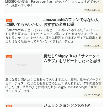
MISSIONの新曲「Raise your flag」がヤバイ！ カッコよすぎてヤバ
イ。絶賛ハマり中！
2015.11.13
amazarashiのファンではない人
音楽
に聞いてもらいたい、おすすめ名曲10選
「amazarashi」というバンド名と、この怖いてるてる坊主のイラス
トを見た事はありますか？ ロキノン系バンドが好きな人はご存じの
方も多いかもしれませんね。彼らは最近までほぼメディアに露出する
ことはなく活動をしてきたバンドですが、デビュ...
2016.06.26
夏だしShiggy Jr.の「サマータイ
音楽
ムラブ」をリピートしたいと思う
夏になると聞きたくなる曲ってありますよね。夏唄、夏をイメージす
るアーティストなどなど有名どころはたくさんあれど、昨年の夏を前
にした6月、彗星のように現れた曲がShiggy Jr.の1st Single「サマー
タイムラブ」です。
2016.07.05
ジェッジジョンソンのNew
音楽