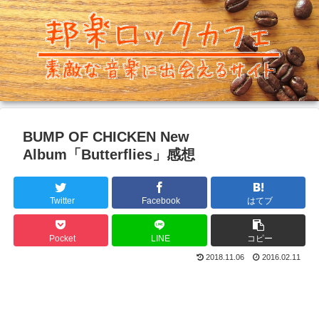
BUMP OF CHICKEN New
Album「Butterflies」感想
Twitter
Facebook
はてブ
Pocket
LINE
コピー
2018.11.06
2016.02.11