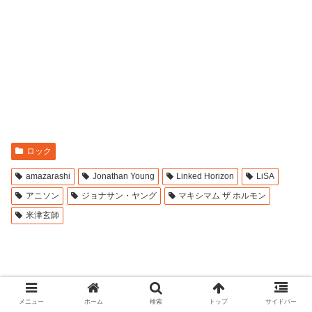
ロック
amazarashi
Jonathan Young
Linked Horizon
LiSA
アニソン
ジョナサン・ヤング
マキシマム ザ ホルモン
米津玄師
メニュー
ホーム
検索
トップ
サイドバー