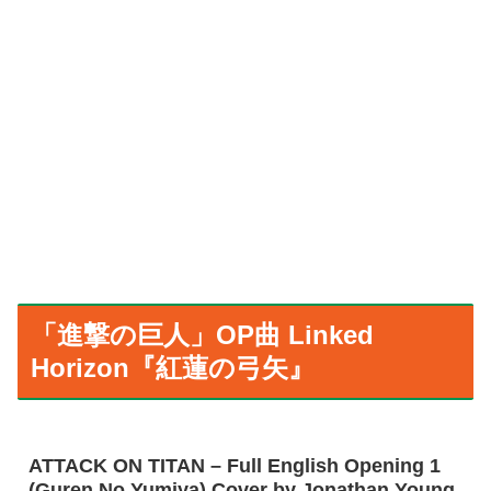
「進撃の巨人」OP曲 Linked
Horizon『紅蓮の弓矢』
ATTACK ON TITAN – Full English Opening 1
(Guren No Yumiya) Cover by Jonathan Young