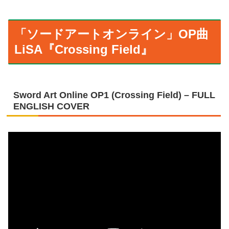
「ソードアートオンライン」OP曲
LiSA『Crossing Field』
Sword Art Online OP1 (Crossing Field) – FULL
ENGLISH COVER