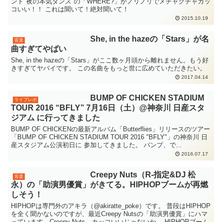
ンド"夜の本気ダンス"の「WHERE?」がノリノリでメチャクチャカッ
コいい！！ これは聞いて！絶対聞いて！
2015.10.19
She, in the hazeの「Stars」が名
音楽
曲すぎてやばい
She, in the hazeの「Stars」がここ数ヶ月頭から離れません。もう好
きすぎてヤバイです。 この名曲をもっと世に広めていただきたい。
2017.04.14
BUMP OF CHICKEN STADIUM
ライブレポ
TOUR 2016 “BFLY” 7月16日（土）@神奈川 日産スタ
ジアム に行ってきました
BUMP OF CHICKENの最新アルバム「Butterflies」リリースのツアー
「BUMP OF CHICKEN STADIUM TOUR 2016 "BFLY"」の神奈川 日
産スタジアム公演初日に 参加してきました。 バンプ、で...
2016.07.17
Creepy Nuts（R-指定&DJ 松
音楽
永）の「助演男優賞」がきてる。HIPHOPブームが再燃
しそう！
HIPHOPは専門外のアキラ（@akiratte_poke）です。 普段はHIPHOP
を全く聞かないのですが、最近Creepy Nutsの「助演男優賞」にハマ
っています。Creepy Nuts、カッコいいじゃないか。 HIPHOPブーム