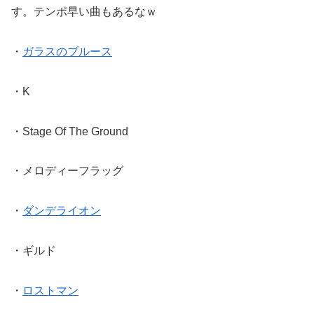
す。テンポ早い曲もあるなｗ
・
ガラスのブルース
・K
・Stage Of The Ground
・メロディーフラッグ
・
ダンデライオン
・ギルド
・
ロストマン