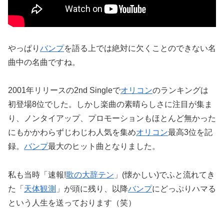
やっぱり
バンプ
を語る上では絶対に欠くことのできない名
曲中の名曲ですね。
2001年リリースの2nd Singleで
オリコン
のランキングは
初登場8位でした。しかし楽曲の素晴らしさに注目が集ま
り、ノンタイアップ、プロモーションもほとんど無かった
にもかかわらずじわじわ人気を集め
オリコン
最高3位を記
録。
バンプ
最大のヒット曲となりました。
私も当時「速報!
歌の大辞テン
」(懐かしい)でふと流れてき
た「
天体観測
」が頭に残り、以降
バンプ
にどっぷりハマる
という人生を送っております（笑）