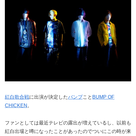
紅白歌合戦
に出演が決定した
バンプ
こと
BUMP OF
CHICKEN
。
ファンとしては最近テレビの露出が増えているし、以前も
紅白出場と噂になったことがあったのでついにこの時が来