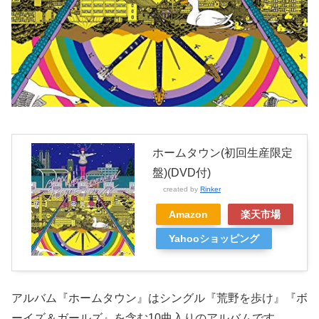
ホームタウン(初回生産限定
盤)(DVD付)
created by
Rinker
Amazon
楽天市場
Yahooショッピング
アルバム『ホームタウン』はシングル『荒野を歩け』『ボ
ーイズ＆ガールズ』を含む10曲入りのアルバムです。