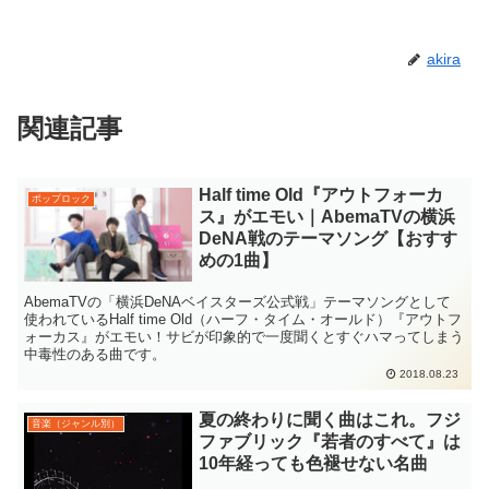
akira
関連記事
Half time Old『アウトフォーカ
ポップロック
ス』がエモい｜AbemaTVの横浜
DeNA戦のテーマソング【おすす
めの1曲】
AbemaTVの「横浜DeNAベイスターズ公式戦」テーマソングとして
使われているHalf time Old（ハーフ・タイム・オールド）『アウトフ
ォーカス』がエモい！サビが印象的で一度聞くとすぐハマってしまう
中毒性のある曲です。
2018.08.23
夏の終わりに聞く曲はこれ。フジ
音楽（ジャンル別）
ファブリック『若者のすべて』は
10年経っても色褪せない名曲