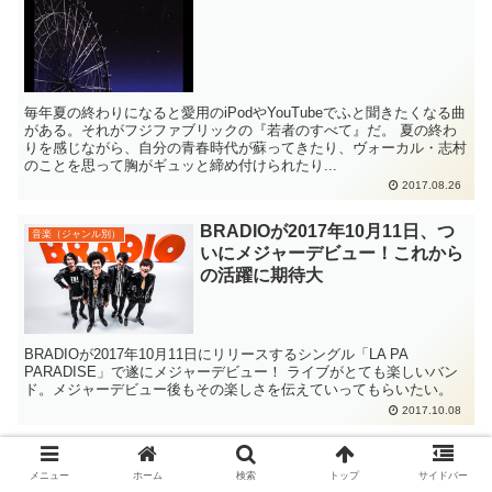
毎年夏の終わりになると愛用のiPodやYouTubeでふと聞きたくなる曲
がある。それがフジファブリックの『若者のすべて』だ。 夏の終わ
りを感じながら、自分の青春時代が蘇ってきたり、ヴォーカル・志村
のことを思って胸がギュッと締め付けられたり...
2017.08.26
BRADIOが2017年10月11日、つ
音楽（ジャンル別）
いにメジャーデビュー！これから
の活躍に期待大
BRADIOが2017年10月11日にリリースするシングル「LA PA
PARADISE」で遂にメジャーデビュー！ ライブがとても楽しいバン
ド。メジャーデビュー後もその楽しさを伝えていってもらいたい。
2017.10.08
「BUMP OF CHICKEN TOUR
音楽（ジャンル別）
2017-2018 PATHFINDER」幕張
メニュー
ホーム
検索
トップ
サイドバー