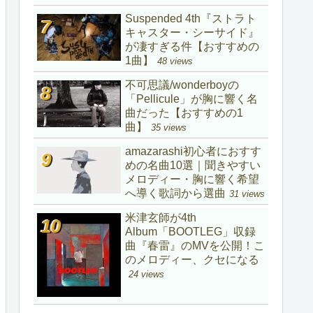
Suspended 4th『ストラト
キャスター・シーサイド』
が凄すぎる件【おすすめの
1曲】
48 views
不可思議/wonderboyの
「Pellicule」が胸に響く名
曲だった【おすすめの1
曲】
35 views
amazarashi初心者におすす
めの名曲10選｜聞きやすい
メロディー・胸に響く希望
へ導く歌詞から選曲
31 views
米津玄師が4th
Album「BOOTLEG」収録
曲『春雷』のMVを公開！こ
のメロディー、クセになる
24 views